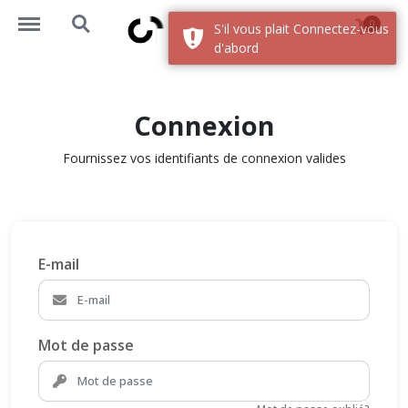
https://okademy.africa/menu
https://okademy.africa/search
0
S'il vous plait Connectez-vous
d'abord
Connexion
Fournissez vos identifiants de connexion valides
E-mail
Mot de passe