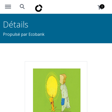
https://okademy.africa/menu
https://okademy.africa/search
0
Détails
Propulsé par Ecobank