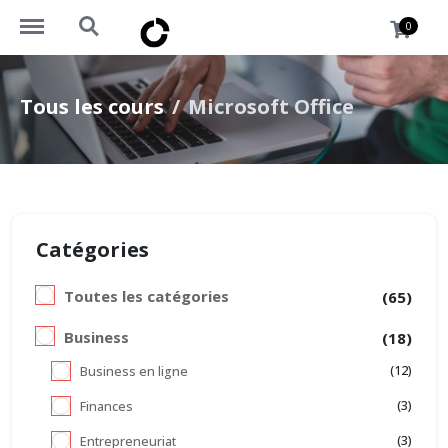
https://okademy.africa/menu
https://okademy.africa/search
0
Tous les cours
Microsoft Office
Catégories
Toutes les catégories
(65)
Business
(18)
(12)
Business en ligne
(3)
Finances
(3)
Entrepreneuriat