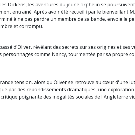
es Dickens, les aventures du jeune orphelin se poursuivent a
ement entraîné. Après avoir été recueilli par le bienveillant 
erminé à ne pas perdre un membre de sa bande, envoie le per
sombre et corrompu.
ssé d'Oliver, révélant des secrets sur ses origines et ses vé
des personnages comme Nancy, tourmentée par sa propre con
ande tension, alors qu'Oliver se retrouve au cœur d'une lutt
ué par des rebondissements dramatiques, une exploration 
ritique poignante des inégalités sociales de l'Angleterre vi