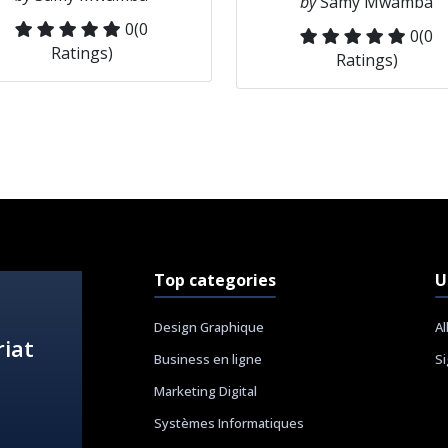
by
Samy Mwamba
0
(0
0
(0
Ratings)
Ratings)
Top categories
U
Design Graphique
Al
iat
Business en ligne
S
Marketing Digital
Systèmes Informatiques