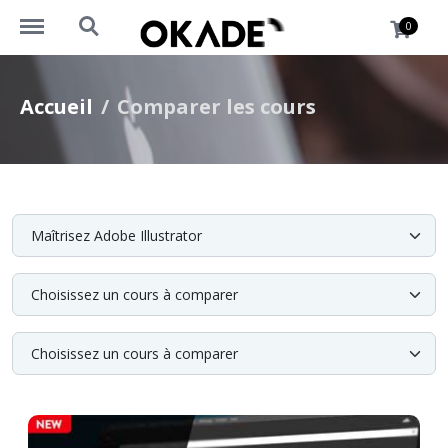
https://okademy.africa/menu
https://okademy.africa/search
0
Accueil
Comparer les cours