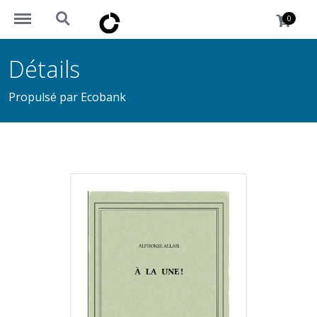
https://okademy.africa/menu
https://okademy.africa/search
0
Détails
Propulsé par Ecobank