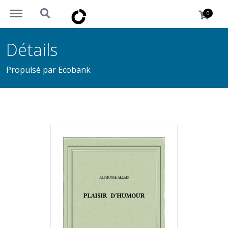
https://okademy.africa/menu
https://okademy.africa/search
0
Détails
Propulsé par Ecobank